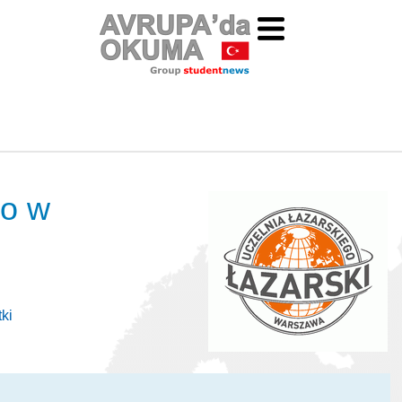
go w
ki