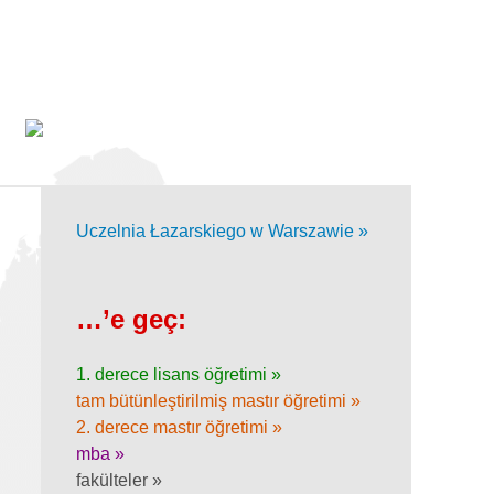
Uczelnia Łazarskiego w Warszawie »
…’e geç:
1. derece lisans öğretimi »
tam bütünleştirilmiş mastır öğretimi »
2. derece mastır öğretimi »
mba »
fakülteler »