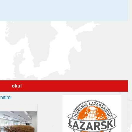
okul
nıtımı