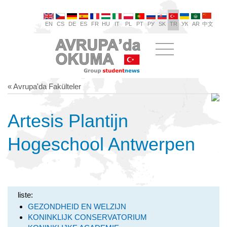
EN
CS
DE
ES
FR
HU
IT
PL
PT
РУ
SK
TR
УК
AR
中文
« Avrupa'da Fakülteler
Artesis Plantijn
Hogeschool Antwerpen
liste:
GEZONDHEID EN WELZIJN
KONINKLIJK CONSERVATORIUM