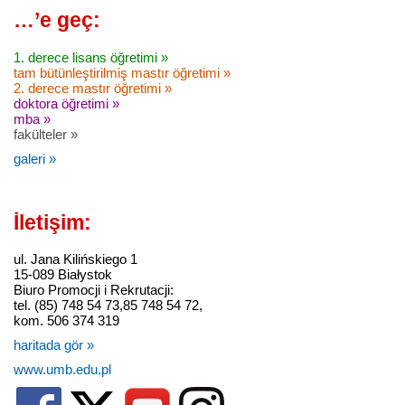
…’e geç:
1. derece lisans öğretimi »
tam bütünleştirilmiş mastır öğretimi »
2. derece mastır öğretimi »
doktora öğretimi »
mba »
fakülteler »
galeri »
İletişim:
ul. Jana Kilińskiego 1
15-089 Białystok
Biuro Promocji i Rekrutacji:
tel. (85) 748 54 73,85 748 54 72,
kom. 506 374 319
haritada gör »
www.umb.edu.pl