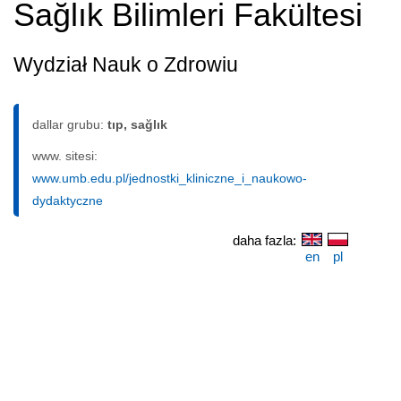
Sağlık Bilimleri Fakültesi
Wydział Nauk o Zdrowiu
dallar grubu:
tıp, sağlık
www. sitesi:
www.umb.edu.pl/jednostki_kliniczne_i_naukowo-
dydaktyczne
daha fazla:
en
pl