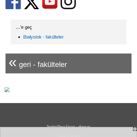
…’e geç
Białystok - fakülteler
«
geri - fakülteler
StudentNews Group - about us
Privacy Policy