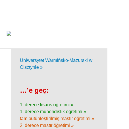
Uniwersytet Warmińsko-Mazurski w
Olsztynie »
…’e geç:
1. derece lisans öğretimi »
1. derece mühendislik öğretimi »
tam bütünleştirilmiş mastır öğretimi »
2. derece mastır öğretimi »