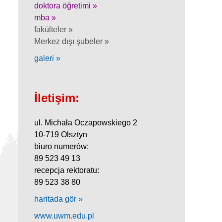
doktora öğretimi »
mba »
fakülteler »
Merkez dışı şubeler »
galeri »
İletişim:
ul. Michała Oczapowskiego 2
10-719 Olsztyn
biuro numerów:
89 523 49 13
recepcja rektoratu:
89 523 38 80
haritada gör »
www.uwm.edu.pl