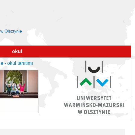
 w Olsztynie
okul
 - okul tanıtımı