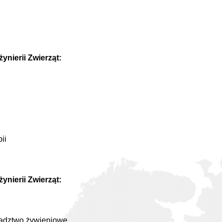
ynierii Zwierząt:
ii
nierii Zwierząt:
radztwo żywieniowe