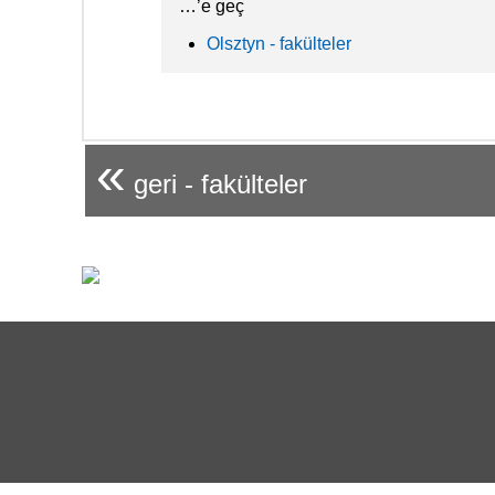
…’e geç
Olsztyn - fakülteler
«
geri - fakülteler